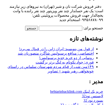
دفتر فروش شرکت نان و شیر (تهران) به نیروهای زیر نیازمند
است: یک نفر حسابدار چند نفر ویزیتور چند نفر راننده با وانت
یخچالدار جهت فروش محصولات پروتئینی تلفن:
۰۹۳۵۶۸۷۸۰۹۹استخدام جدید
جستجو برای:
نوشته‌های تازه
از قول من بنویسید: ایران ژاپن را در فینال می‌برد!
اختصاصی: مدافع پرسپولیس شاگرد منصوریان شد
رونمایی از دو خرید جدید پرسپولیس!
فوری: جواد نکونام به لیگ برتر برگشت
۱۴۹مین شب از قیام مردم شهرستان سلماس در راستای
خونخواهی رهبر شهید + تصاویر
مدیر :
خرید بک لینک behtarinbacklink.com
لایسنس نود32
پسورد نود 32
اوکلی لایسنس رایگان نود 32