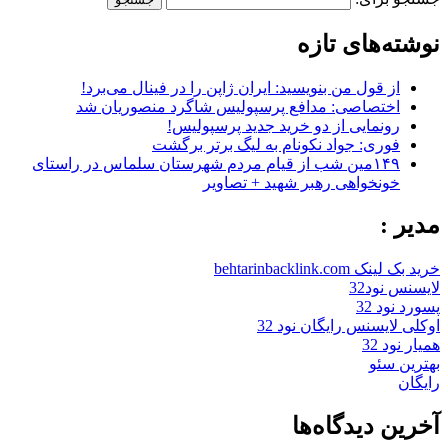
نوشته‌های تازه
از قول من بنویسید: ایران ژاپن را در فینال می‌برد!
اختصاصی: مدافع پرسپولیس شاگرد منصوریان شد
رونمایی از دو خرید جدید پرسپولیس!
فوری: جواد نکونام به لیگ برتر برگشت
۱۴۹مین شب از قیام مردم شهرستان سلماس در راستای
خونخواهی رهبر شهید + تصاویر
مدیر :
خرید بک لینک behtarinbacklink.com
لایسنس نود32
پسورد نود 32
اوکلی لایسنس رایگان نود 32
همیار نود 32
بهترین سئو
رایگان
آخرین دیدگاه‌ها