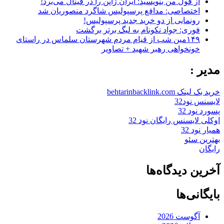
از قول من بنویسید: ایران ژاپن را در فینال می‌برد!
اختصاصی: مدافع پرسپولیس شاگرد منصوریان شد
رونمایی از دو خرید جدید پرسپولیس!
فوری: جواد نکونام به لیگ برتر برگشت
۱۴۹مین شب از قیام مردم شهرستان سلماس در راستای
خونخواهی رهبر شهید + تصاویر
مدیر :
خرید بک لینک behtarinbacklink.com
لایسنس نود32
پسورد نود 32
اوکلی لایسنس رایگان نود 32
همیار نود 32
بهترین سئو
رایگان
آخرین دیدگاه‌ها
بایگانی‌ها
آگوست 2026