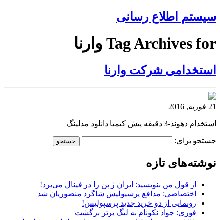
سیستم اطلاع رسانی
Tag Archives for وارنا
استخدامی شرکت وارنا
21 فوریه, 2016
استخدام دهوند-3 دقیقه پیش کیمیا دانلود مدلینگ
جستجو برای:
نوشته‌های تازه
از قول من بنویسید: ایران ژاپن را در فینال می‌برد!
اختصاصی: مدافع پرسپولیس شاگرد منصوریان شد
رونمایی از دو خرید جدید پرسپولیس!
فوری: جواد نکونام به لیگ برتر برگشت