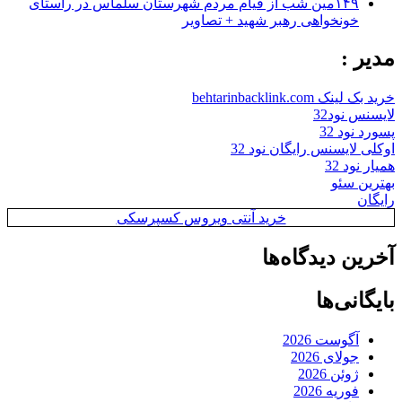
۱۴۹مین شب از قیام مردم شهرستان سلماس در راستای
خونخواهی رهبر شهید + تصاویر
مدیر :
خرید بک لینک behtarinbacklink.com
لایسنس نود32
پسورد نود 32
اوکلی لایسنس رایگان نود 32
همیار نود 32
بهترین سئو
رایگان
خرید آنتی ویروس کسپرسکی
آخرین دیدگاه‌ها
بایگانی‌ها
آگوست 2026
جولای 2026
ژوئن 2026
فوریه 2026