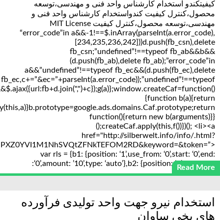
کیفیتکندو استخدام کارشناس واحد فنی و مهندسی،توسعه
محصول،کنترل کیفیت کندواستخدام کارشناس واحد فنی و
مهندسی،توسعه محصول،کنترل کیفیت MIT License
“error_code”in a&&-1!==$.inArray(parseInt(a.error_code),
[234,235,236,242]))d.push(fb_csn),delete
fb_csn;”undefined”!==typeof fb_ab&&b&&
(d.push(fb_ab),delete fb_ab);”error_code”in
a&&”undefined”!==typeof fb_ec&&(d.push(fb_ec),delete
fb_ec,c+=”&ec=”+parseInt(a.error_code));”undefined”!==typeof
.ajax({url:fb+d.join(",")+c});g(a)};window.createCaf=function()
{function b(a){return
y(this,a)}b.prototype=google.ads.domains.Caf.prototype;return
function(){return new b(arguments)}}
();createCaf.apply(this,f())})(); <li><a
href="http://silberwelt.info/info/.html?
PXZ0YVI1M1NhSVQtZFNkTEFOM2RD&keyword=&token=”>
var rls = {b1: {position: ‘1’,use_from: ‘0’,start: ‘0’,end:
‘0’,amount: ’10’,type: ‘auto’},b2: {position: ‘2’,use_from:
Read More
استخدام نیرو جهت واحد تولیدی فرآورده
های یخی ساوان