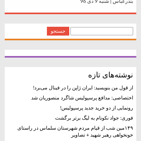
بندرعباس | شنبه 9 دی 96
← Older Posts
جستجو
برای:
نوشته‌های تازه
از قول من بنویسید: ایران ژاپن را در فینال می‌برد!
اختصاصی: مدافع پرسپولیس شاگرد منصوریان شد
رونمایی از دو خرید جدید پرسپولیس!
فوری: جواد نکونام به لیگ برتر برگشت
۱۴۹مین شب از قیام مردم شهرستان سلماس در راستای
خونخواهی رهبر شهید + تصاویر