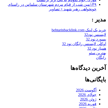
۱۴۹مین شب از قیام مردم شهرستان سلماس در راستای
خونخواهی رهبر شهید + تصاویر
مدیر :
خرید بک لینک behtarinbacklink.com
لایسنس نود32
پسورد نود 32
اوکلی لایسنس رایگان نود 32
همیار نود 32
بهترین سئو
رایگان
آخرین دیدگاه‌ها
بایگانی‌ها
آگوست 2026
جولای 2026
ژوئن 2026
فوریه 2026