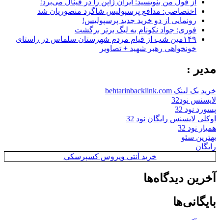
از قول من بنویسید: ایران ژاپن را در فینال می‌برد!
اختصاصی: مدافع پرسپولیس شاگرد منصوریان شد
رونمایی از دو خرید جدید پرسپولیس!
فوری: جواد نکونام به لیگ برتر برگشت
۱۴۹مین شب از قیام مردم شهرستان سلماس در راستای
خونخواهی رهبر شهید + تصاویر
مدیر :
خرید بک لینک behtarinbacklink.com
لایسنس نود32
پسورد نود 32
اوکلی لایسنس رایگان نود 32
همیار نود 32
بهترین سئو
رایگان
خرید آنتی ویروس کسپرسکی
آخرین دیدگاه‌ها
بایگانی‌ها