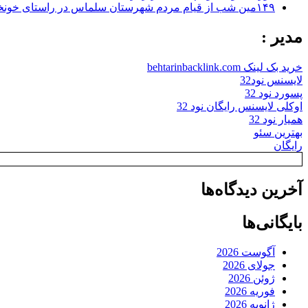
۱۴۹مین شب از قیام مردم شهرستان سلماس در راستای خونخواهی رهبر شهید + تصاویر
مدیر :
خرید بک لینک behtarinbacklink.com
لایسنس نود32
پسورد نود 32
اوکلی لایسنس رایگان نود 32
همیار نود 32
بهترین سئو
رایگان
آخرین دیدگاه‌ها
بایگانی‌ها
آگوست 2026
جولای 2026
ژوئن 2026
فوریه 2026
ژانویه 2026