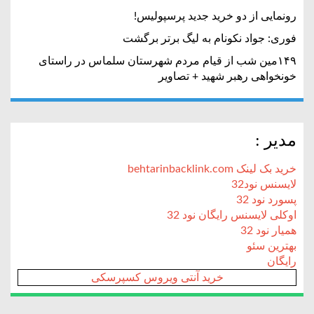
رونمایی از دو خرید جدید پرسپولیس!
فوری: جواد نکونام به لیگ برتر برگشت
۱۴۹مین شب از قیام مردم شهرستان سلماس در راستای
خونخواهی رهبر شهید + تصاویر
مدیر :
خرید بک لینک behtarinbacklink.com
لایسنس نود32
پسورد نود 32
اوکلی لایسنس رایگان نود 32
همیار نود 32
بهترین سئو
رایگان
خرید آنتی ویروس کسپرسکی