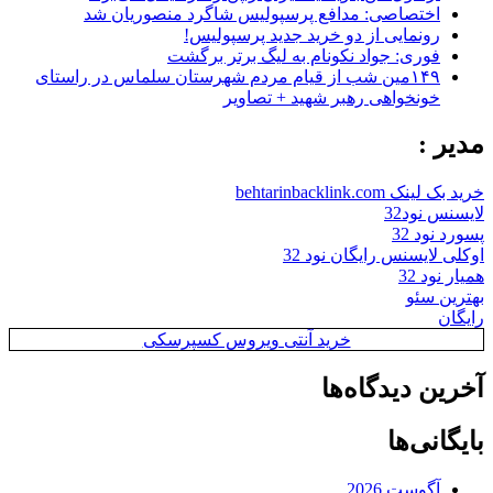
اختصاصی: مدافع پرسپولیس شاگرد منصوریان شد
رونمایی از دو خرید جدید پرسپولیس!
فوری: جواد نکونام به لیگ برتر برگشت
۱۴۹مین شب از قیام مردم شهرستان سلماس در راستای
خونخواهی رهبر شهید + تصاویر
مدیر :
خرید بک لینک behtarinbacklink.com
لایسنس نود32
پسورد نود 32
اوکلی لایسنس رایگان نود 32
همیار نود 32
بهترین سئو
رایگان
خرید آنتی ویروس کسپرسکی
آخرین دیدگاه‌ها
بایگانی‌ها
آگوست 2026