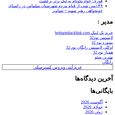
فوری: جواد نکونام به لیگ برتر برگشت
۱۴۹مین شب از قیام مردم شهرستان سلماس در راستای
خونخواهی رهبر شهید + تصاویر
مدیر :
خرید بک لینک behtarinbacklink.com
لایسنس نود32
پسورد نود 32
اوکلی لایسنس رایگان نود 32
همیار نود 32
بهترین سئو
رایگان
خرید آنتی ویروس کسپرسکی
آخرین دیدگاه‌ها
بایگانی‌ها
آگوست 2026
جولای 2026
ژوئن 2026