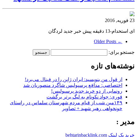
23 فوریه, 2016
ای استخدام-13 دقیقه پیش خبر جدید لردگان
← Older Posts
جستجو برای:
نوشته‌های تازه
از قول من بنویسید: ایران ژاپن را در فینال می‌برد!
اختصاصی: مدافع پرسپولیس شاگرد منصوریان شد
رونمایی از دو خرید جدید پرسپولیس!
فوری: جواد نکونام به لیگ برتر برگشت
۱۴۹مین شب از قیام مردم شهرستان سلماس در راستای
خونخواهی رهبر شهید + تصاویر
مدیر :
خرید بک لینک behtarinbacklink.com