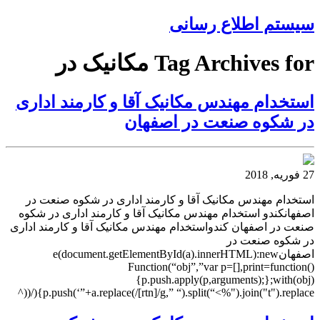
سیستم اطلاع رسانی
Tag Archives for مکانیک در
استخدام مهندس مکانیک آقا و کارمند اداری
در شکوه صنعت در اصفهان
27 فوریه, 2018
استخدام مهندس مکانیک آقا و کارمند اداری در شکوه صنعت در
اصفهانکندو استخدام مهندس مکانیک آقا و کارمند اداری در شکوه
صنعت در اصفهان کندواستخدام مهندس مکانیک آقا و کارمند اداری
در شکوه صنعت در
اصفهانe(document.getElementById(a).innerHTML):new
Function(“obj”,”var p=[],print=function()
{p.push.apply(p,arguments);};with(obj)
{p.push(‘”+a.replace(/[rtn]/g,” “).split(“<%").join("t").replace(/((^