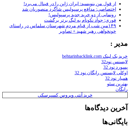
از قول من بنویسید: ایران ژاپن را در فینال می‌برد!
اختصاصی: مدافع پرسپولیس شاگرد منصوریان شد
رونمایی از دو خرید جدید پرسپولیس!
فوری: جواد نکونام به لیگ برتر برگشت
۱۴۹مین شب از قیام مردم شهرستان سلماس در راستای
خونخواهی رهبر شهید + تصاویر
مدیر :
خرید بک لینک behtarinbacklink.com
لایسنس نود32
پسورد نود 32
اوکلی لایسنس رایگان نود 32
همیار نود 32
بهترین سئو
رایگان
خرید آنتی ویروس کسپرسکی
آخرین دیدگاه‌ها
بایگانی‌ها