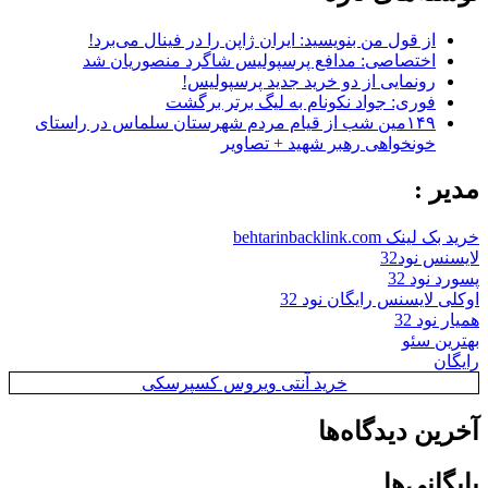
از قول من بنویسید: ایران ژاپن را در فینال می‌برد!
اختصاصی: مدافع پرسپولیس شاگرد منصوریان شد
رونمایی از دو خرید جدید پرسپولیس!
فوری: جواد نکونام به لیگ برتر برگشت
۱۴۹مین شب از قیام مردم شهرستان سلماس در راستای
خونخواهی رهبر شهید + تصاویر
مدیر :
خرید بک لینک behtarinbacklink.com
لایسنس نود32
پسورد نود 32
اوکلی لایسنس رایگان نود 32
همیار نود 32
بهترین سئو
رایگان
خرید آنتی ویروس کسپرسکی
آخرین دیدگاه‌ها
بایگانی‌ها