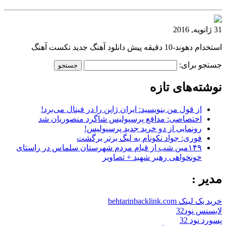
31 ژانویه, 2016
استخدام دهوند-10 دقیقه پیش دانلود آهنگ جدید تکست آهنگ
جستجو برای:
نوشته‌های تازه
از قول من بنویسید: ایران ژاپن را در فینال می‌برد!
اختصاصی: مدافع پرسپولیس شاگرد منصوریان شد
رونمایی از دو خرید جدید پرسپولیس!
فوری: جواد نکونام به لیگ برتر برگشت
۱۴۹مین شب از قیام مردم شهرستان سلماس در راستای
خونخواهی رهبر شهید + تصاویر
مدیر :
خرید بک لینک behtarinbacklink.com
لایسنس نود32
پسورد نود 32