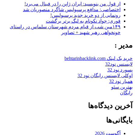
از قول من بنویسید: ایران ژاپن را در فینال می‌برد!
اختصاصی: مدافع پرسپولیس شاگرد منصوریان شد
رونمایی از دو خرید جدید پرسپولیس!
فوری: جواد نکونام به لیگ برتر برگشت
۱۴۹مین شب از قیام مردم شهرستان سلماس در راستای
خونخواهی رهبر شهید + تصاویر
مدیر :
خرید بک لینک behtarinbacklink.com
لایسنس نود32
پسورد نود 32
اوکلی لایسنس رایگان نود 32
همیار نود 32
بهترین سئو
رایگان
آخرین دیدگاه‌ها
بایگانی‌ها
آگوست 2026