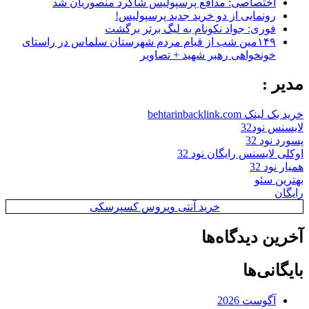
اختصاصی: مدافع پرسپولیس شاگرد منصوریان شد
رونمایی از دو خرید جدید پرسپولیس!
فوری: جواد نکونام به لیگ برتر برگشت
۱۴۹مین شب از قیام مردم شهرستان سلماس در راستای
خونخواهی رهبر شهید + تصاویر
مدیر :
خرید بک لینک behtarinbacklink.com
لایسنس نود32
پسورد نود 32
اوکلی لایسنس رایگان نود 32
همیار نود 32
بهترین سئو
رایگان
خرید آنتی ویروس کسپرسکی
آخرین دیدگاه‌ها
بایگانی‌ها
آگوست 2026