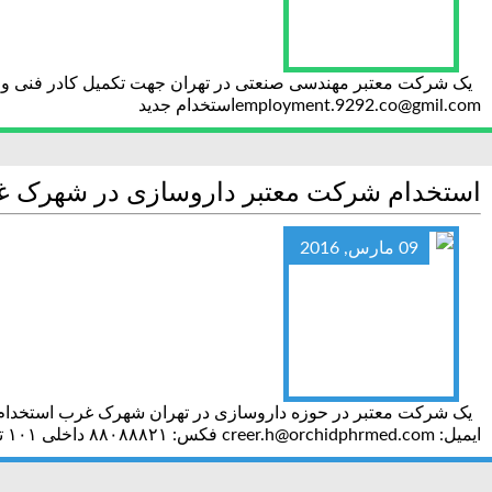
employment.9292.co@gmil.comاستخدام جدید
استخدام شرکت معتبر داروسازی در شهرک غ
09 مارس, 2016
ایمیل: creer.h@orchidphrmed.com فکس: ۸۸۰۸۸۸۲۱ داخلی ۱۰۱ تلفن: ۸۸۵۶۲۶۰۱ داخلی ۲۱۱۹استخدام