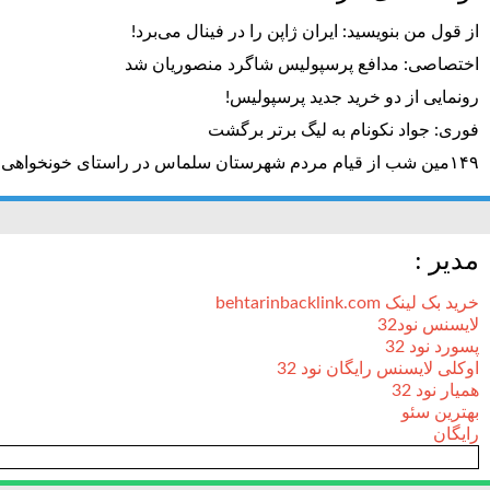
از قول من بنویسید: ایران ژاپن را در فینال می‌برد!
اختصاصی: مدافع پرسپولیس شاگرد منصوریان شد
رونمایی از دو خرید جدید پرسپولیس!
فوری: جواد نکونام به لیگ برتر برگشت
۱۴۹مین شب از قیام مردم شهرستان سلماس در راستای خونخواهی رهبر شهید + تصاویر
مدیر :
خرید بک لینک behtarinbacklink.com
لایسنس نود32
پسورد نود 32
اوکلی لایسنس رایگان نود 32
همیار نود 32
بهترین سئو
رایگان