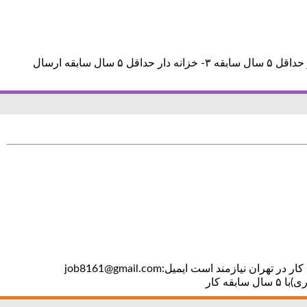
استخدام هلدینگ معتبر در تهران هلدینگ معتبر در تهران به افراد زیر نیازمند است: ۱-رییس حسابداری حداقل ۵ سال سابقه کار ۲-حسابدار حداقل ۵ سال سابقه ۳- خزانه دار حداقل ۵ سال سابقه ارسال
استخدام شرکت معتبر حسابدار در تهران یک شرکت معتبر واقع در شهرک غرب به یک نفر حسابدار آقا (لیسانس حسابداری)با ۵ سال سابقه کار در تهران نیازمند است ایمیل:job8161@gmail.com