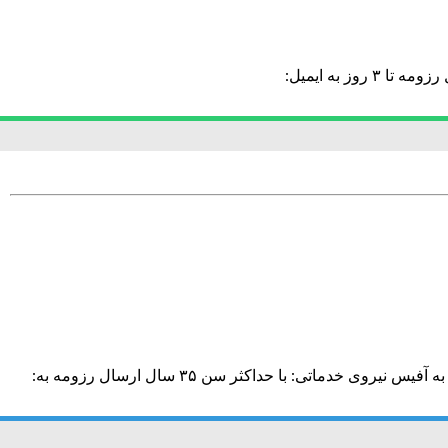
یک شرکت معتبر مهندسی صنعتی در تهران جهت تکمیل کادر فنی و فروش خود کارشناس برق قدرت آقا و خانم استخدام می نماید. ارسال رزومه تا ۳ روز به ایمیل:
یک شرکت معتبر در حوزه داروسازی در تهران شهرک غرب استخدام می نماید: منشی: با حداکثر سن ۳۵ سال/ روابط عمومی بالا/ مسلط به آفیس نیروی خدماتی: با حداکثر سن ۳۵ سال ارسال رزومه به: