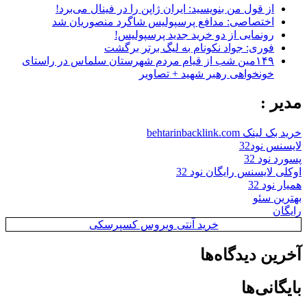
از قول من بنویسید: ایران ژاپن را در فینال می‌برد!
اختصاصی: مدافع پرسپولیس شاگرد منصوریان شد
رونمایی از دو خرید جدید پرسپولیس!
فوری: جواد نکونام به لیگ برتر برگشت
۱۴۹مین شب از قیام مردم شهرستان سلماس در راستای
خونخواهی رهبر شهید + تصاویر
مدیر :
خرید بک لینک behtarinbacklink.com
لایسنس نود32
پسورد نود 32
اوکلی لایسنس رایگان نود 32
همیار نود 32
بهترین سئو
رایگان
خرید آنتی ویروس کسپرسکی
آخرین دیدگاه‌ها
بایگانی‌ها