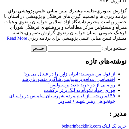
11 آوریل, 2016
گزارش تصويري-جلسه مشترك تبيين مباني علمي پژوهشي براي
برنامه ريزي ها و تصميم گيري هاي فرهنگي و پژوهشي در استان با
حضور رياست محترم دانشگاه آزاد اسلامي خراسان رضوي و هيات
همراه و مسئولين مركز مطالعات و پژوهشهاي فرهنگي شوراي
فرهنگ عمومي استان خراسان رضوي گزارش تصويري-جلسه
مشترك تبيين مباني علمي پژوهشي براي برنامه ريزي
Read More
جستجو برای:
نوشته‌های تازه
از قول من بنویسید: ایران ژاپن را در فینال می‌برد!
اختصاصی: مدافع پرسپولیس شاگرد منصوریان شد
رونمایی از دو خرید جدید پرسپولیس!
فوری: جواد نکونام به لیگ برتر برگشت
۱۴۹مین شب از قیام مردم شهرستان سلماس در راستای
خونخواهی رهبر شهید + تصاویر
مدیر :
خرید بک لینک behtarinbacklink.com