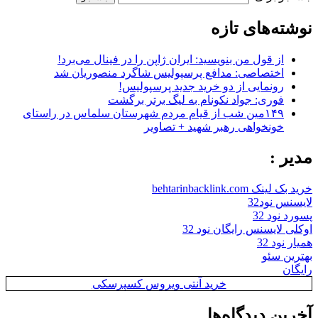
نوشته‌های تازه
از قول من بنویسید: ایران ژاپن را در فینال می‌برد!
اختصاصی: مدافع پرسپولیس شاگرد منصوریان شد
رونمایی از دو خرید جدید پرسپولیس!
فوری: جواد نکونام به لیگ برتر برگشت
۱۴۹مین شب از قیام مردم شهرستان سلماس در راستای
خونخواهی رهبر شهید + تصاویر
مدیر :
خرید بک لینک behtarinbacklink.com
لایسنس نود32
پسورد نود 32
اوکلی لایسنس رایگان نود 32
همیار نود 32
بهترین سئو
رایگان
خرید آنتی ویروس کسپرسکی
آخرین دیدگاه‌ها