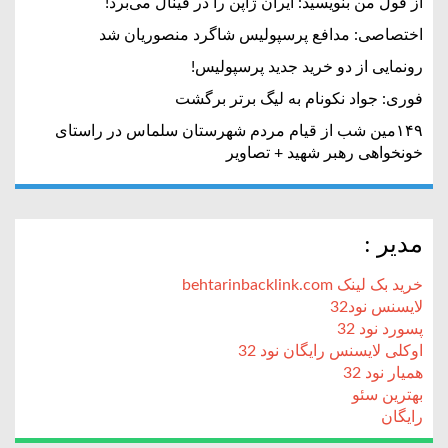
از قول من بنویسید: ایران ژاپن را در فینال می‌برد!
اختصاصی: مدافع پرسپولیس شاگرد منصوریان شد
رونمایی از دو خرید جدید پرسپولیس!
فوری: جواد نکونام به لیگ برتر برگشت
۱۴۹مین شب از قیام مردم شهرستان سلماس در راستای
خونخواهی رهبر شهید + تصاویر
مدیر :
خرید بک لینک behtarinbacklink.com
لایسنس نود32
پسورد نود 32
اوکلی لایسنس رایگان نود 32
همیار نود 32
بهترین سئو
رایگان