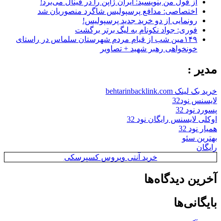
از قول من بنویسید: ایران ژاپن را در فینال می‌برد!
اختصاصی: مدافع پرسپولیس شاگرد منصوریان شد
رونمایی از دو خرید جدید پرسپولیس!
فوری: جواد نکونام به لیگ برتر برگشت
۱۴۹مین شب از قیام مردم شهرستان سلماس در راستای
خونخواهی رهبر شهید + تصاویر
مدیر :
خرید بک لینک behtarinbacklink.com
لایسنس نود32
پسورد نود 32
اوکلی لایسنس رایگان نود 32
همیار نود 32
بهترین سئو
رایگان
خرید آنتی ویروس کسپرسکی
آخرین دیدگاه‌ها
بایگانی‌ها