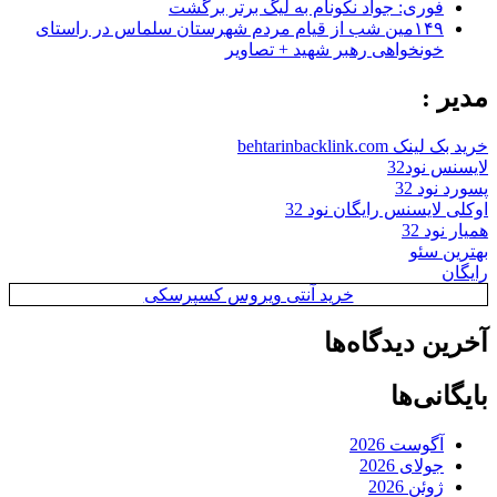
فوری: جواد نکونام به لیگ برتر برگشت
۱۴۹مین شب از قیام مردم شهرستان سلماس در راستای
خونخواهی رهبر شهید + تصاویر
مدیر :
خرید بک لینک behtarinbacklink.com
لایسنس نود32
پسورد نود 32
اوکلی لایسنس رایگان نود 32
همیار نود 32
بهترین سئو
رایگان
خرید آنتی ویروس کسپرسکی
آخرین دیدگاه‌ها
بایگانی‌ها
آگوست 2026
جولای 2026
ژوئن 2026