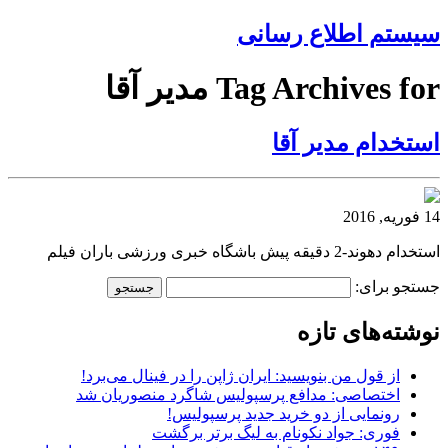
سیستم اطلاع رسانی
Tag Archives for مدیر آقا
استخدام مدیر آقا
14 فوریه, 2016
استخدام دهوند-2 دقیقه پیش باشگاه خبری ورزشی باران فیلم
جستجو برای:
نوشته‌های تازه
از قول من بنویسید: ایران ژاپن را در فینال می‌برد!
اختصاصی: مدافع پرسپولیس شاگرد منصوریان شد
رونمایی از دو خرید جدید پرسپولیس!
فوری: جواد نکونام به لیگ برتر برگشت