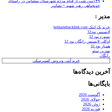
۱۴۹مین شب از قیام مردم شهرستان سلماس در راستای
خونخواهی رهبر شهید + تصاویر
مدیر :
خرید بک لینک behtarinbacklink.com
لایسنس نود32
پسورد نود 32
اوکلی لایسنس رایگان نود 32
همیار نود 32
بهترین سئو
رایگان
خرید آنتی ویروس کسپرسکی
آخرین دیدگاه‌ها
بایگانی‌ها
آگوست 2026
جولای 2026
ژوئن 2026
فوریه 2026