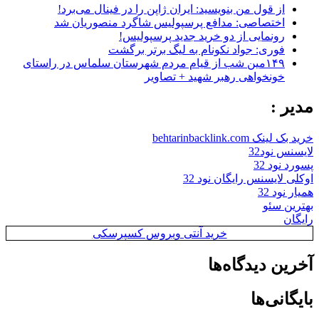
از قول من بنویسید: ایران ژاپن را در فینال می‌برد!
اختصاصی: مدافع پرسپولیس شاگرد منصوریان شد
رونمایی از دو خرید جدید پرسپولیس!
فوری: جواد نکونام به لیگ برتر برگشت
۱۴۹مین شب از قیام مردم شهرستان سلماس در راستای
خونخواهی رهبر شهید + تصاویر
مدیر :
خرید بک لینک behtarinbacklink.com
لایسنس نود32
پسورد نود 32
اوکلی لایسنس رایگان نود 32
همیار نود 32
بهترین سئو
رایگان
خرید آنتی ویروس کسپرسکی
آخرین دیدگاه‌ها
بایگانی‌ها