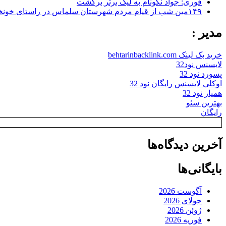
فوری: جواد نکونام به لیگ برتر برگشت
۱۴۹مین شب از قیام مردم شهرستان سلماس در راستای خونخواهی رهبر شهید + تصاویر
مدیر :
خرید بک لینک behtarinbacklink.com
لایسنس نود32
پسورد نود 32
اوکلی لایسنس رایگان نود 32
همیار نود 32
بهترین سئو
رایگان
آخرین دیدگاه‌ها
بایگانی‌ها
آگوست 2026
جولای 2026
ژوئن 2026
فوریه 2026