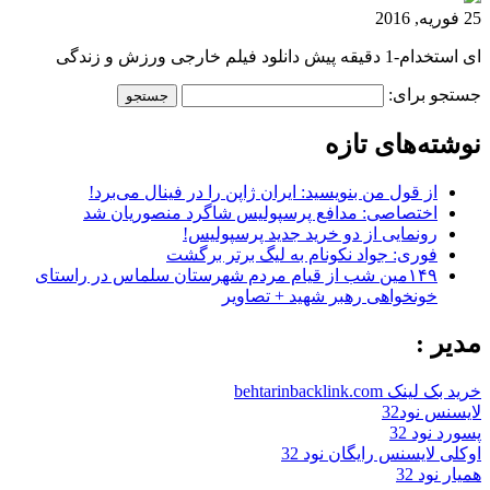
25 فوریه, 2016
ای استخدام-1 دقیقه پیش دانلود فیلم خارجی ورزش و زندگی
جستجو برای:
نوشته‌های تازه
از قول من بنویسید: ایران ژاپن را در فینال می‌برد!
اختصاصی: مدافع پرسپولیس شاگرد منصوریان شد
رونمایی از دو خرید جدید پرسپولیس!
فوری: جواد نکونام به لیگ برتر برگشت
۱۴۹مین شب از قیام مردم شهرستان سلماس در راستای
خونخواهی رهبر شهید + تصاویر
مدیر :
خرید بک لینک behtarinbacklink.com
لایسنس نود32
پسورد نود 32
اوکلی لایسنس رایگان نود 32
همیار نود 32