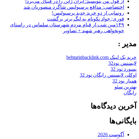
از قول من بنویسید: ایران ژاپن را در فینال می‌برد!
اختصاصی: مدافع پرسپولیس شاگرد منصوریان شد
رونمایی از دو خرید جدید پرسپولیس!
فوری: جواد نکونام به لیگ برتر برگشت
۱۴۹مین شب از قیام مردم شهرستان سلماس در راستای
خونخواهی رهبر شهید + تصاویر
مدیر :
خرید بک لینک behtarinbacklink.com
لایسنس نود32
پسورد نود 32
اوکلی لایسنس رایگان نود 32
همیار نود 32
بهترین سئو
رایگان
آخرین دیدگاه‌ها
بایگانی‌ها
آگوست 2026