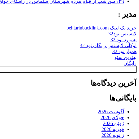
۱۴۹مین شب از قیام مردم شهرستان سلماس در راستای خونخواهی رهبر شهید + تصاویر
مدیر :
خرید بک لینک behtarinbacklink.com
لایسنس نود32
پسورد نود 32
اوکلی لایسنس رایگان نود 32
همیار نود 32
بهترین سئو
رایگان
آخرین دیدگاه‌ها
بایگانی‌ها
آگوست 2026
جولای 2026
ژوئن 2026
فوریه 2026
ژانویه 2026