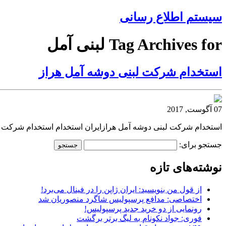
سیستم اطلاع رسانی
Tag Archives for لبنی آمل
استخدام شرکت لبنی دوشه آمل هراز
07 آگوست, 2017
استخدام شرکت لبنی دوشه آمل هرازایران استخدام استخدام شرکت ل
جستجو برای:
نوشته‌های تازه
از قول من بنویسید: ایران ژاپن را در فینال می‌برد!
اختصاصی: مدافع پرسپولیس شاگرد منصوریان شد
رونمایی از دو خرید جدید پرسپولیس!
فوری: جواد نکونام به لیگ برتر برگشت