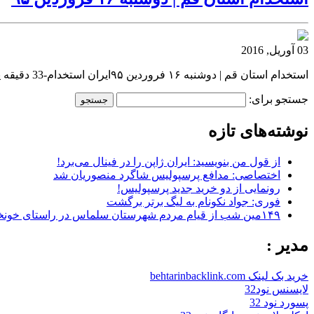
03 آوریل, 2016
استخدام استان قم | دوشنبه ۱۶ فروردین ۹۵ایران استخدام-33 دقیقه پیش استخدام استان قم | دوشنبه ۱۶ فروردین ۹۵ ایران استخدام-33 دقیقه پیشاستخدام استان قم | دوشنبه ۱۶ فروردین ۹۵ فروش بک لینک
جستجو برای:
نوشته‌های تازه
از قول من بنویسید: ایران ژاپن را در فینال می‌برد!
اختصاصی: مدافع پرسپولیس شاگرد منصوریان شد
رونمایی از دو خرید جدید پرسپولیس!
فوری: جواد نکونام به لیگ برتر برگشت
۱۴۹مین شب از قیام مردم شهرستان سلماس در راستای خونخواهی رهبر شهید + تصاویر
مدیر :
خرید بک لینک behtarinbacklink.com
لایسنس نود32
پسورد نود 32