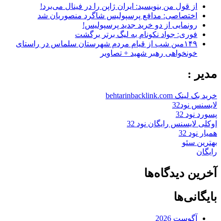
از قول من بنویسید: ایران ژاپن را در فینال می‌برد!
اختصاصی: مدافع پرسپولیس شاگرد منصوریان شد
رونمایی از دو خرید جدید پرسپولیس!
فوری: جواد نکونام به لیگ برتر برگشت
۱۴۹مین شب از قیام مردم شهرستان سلماس در راستای
خونخواهی رهبر شهید + تصاویر
مدیر :
خرید بک لینک behtarinbacklink.com
لایسنس نود32
پسورد نود 32
اوکلی لایسنس رایگان نود 32
همیار نود 32
بهترین سئو
رایگان
آخرین دیدگاه‌ها
بایگانی‌ها
آگوست 2026