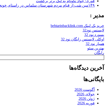
فوری: جواد نکونام به لیگ برتر برگشت
۱۴۹مین شب از قیام مردم شهرستان سلماس در راستای خونخواهی رهبر شهید + تصاویر
مدیر :
خرید بک لینک behtarinbacklink.com
لایسنس نود32
پسورد نود 32
اوکلی لایسنس رایگان نود 32
همیار نود 32
بهترین سئو
رایگان
آخرین دیدگاه‌ها
بایگانی‌ها
آگوست 2026
جولای 2026
ژوئن 2026
فوریه 2026