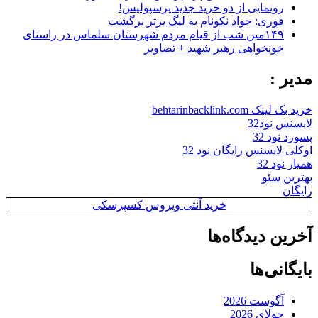
رونمایی از دو خرید جدید پرسپولیس!
فوری: جواد نکونام به لیگ برتر برگشت
۱۴۹مین شب از قیام مردم شهرستان سلماس در راستای
خونخواهی رهبر شهید + تصاویر
مدیر :
خرید بک لینک behtarinbacklink.com
لایسنس نود32
پسورد نود 32
اوکلی لایسنس رایگان نود 32
همیار نود 32
بهترین سئو
رایگان
خرید آنتی ویروس کسپرسکی
آخرین دیدگاه‌ها
بایگانی‌ها
آگوست 2026
جولای 2026