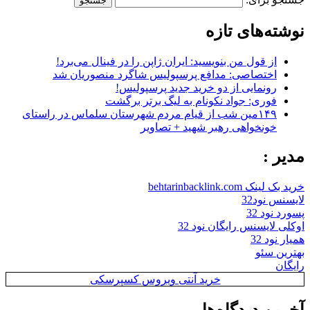
نوشته‌های تازه
از قول من بنویسید: ایران ژاپن را در فینال می‌برد!
اختصاصی: مدافع پرسپولیس شاگرد منصوریان شد
رونمایی از دو خرید جدید پرسپولیس!
فوری: جواد نکونام به لیگ برتر برگشت
۱۴۹مین شب از قیام مردم شهرستان سلماس در راستای
خونخواهی رهبر شهید + تصاویر
مدیر :
خرید بک لینک behtarinbacklink.com
لایسنس نود32
پسورد نود 32
اوکلی لایسنس رایگان نود 32
همیار نود 32
بهترین سئو
رایگان
خرید آنتی ویروس کسپرسکی