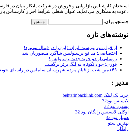
استخدام کارشناس بازاریابی و فروش در شرکت پایکار بنیان در فارسش
دعوت به همکاری می نماید. عنوان شغلی شرایط احراز کارشناس بازاری
جستجو برای:
نوشته‌های تازه
از قول من بنویسید: ایران ژاپن را در فینال می‌برد!
اختصاصی: مدافع پرسپولیس شاگرد منصوریان شد
رونمایی از دو خرید جدید پرسپولیس!
فوری: جواد نکونام به لیگ برتر برگشت
۱۴۹مین شب از قیام مردم شهرستان سلماس در راستای خونخواهی رهبر شهید + تصاویر
مدیر :
خرید بک لینک behtarinbacklink.com
لایسنس نود32
پسورد نود 32
اوکلی لایسنس رایگان نود 32
همیار نود 32
بهترین سئو
رایگان