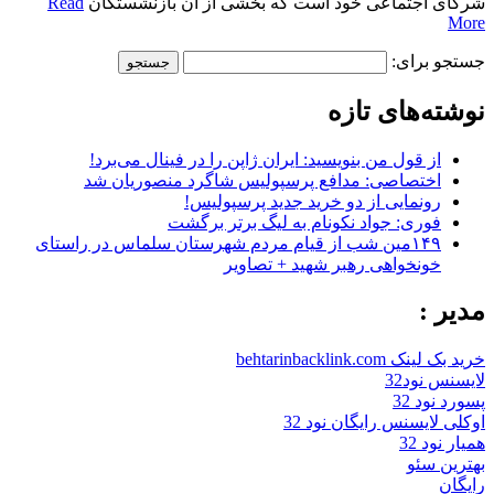
شرکای اجتماعی خود است که بخشی از آن بازنشستگان
Read
More
جستجو برای:
نوشته‌های تازه
از قول من بنویسید: ایران ژاپن را در فینال می‌برد!
اختصاصی: مدافع پرسپولیس شاگرد منصوریان شد
رونمایی از دو خرید جدید پرسپولیس!
فوری: جواد نکونام به لیگ برتر برگشت
۱۴۹مین شب از قیام مردم شهرستان سلماس در راستای
خونخواهی رهبر شهید + تصاویر
مدیر :
خرید بک لینک behtarinbacklink.com
لایسنس نود32
پسورد نود 32
اوکلی لایسنس رایگان نود 32
همیار نود 32
بهترین سئو
رایگان