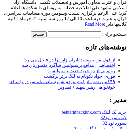
قرآن و عترت معاون آموزش و تحصیلات تکمیلی دانشگاه آزاد
اسلامی مشهد طی اطلاعیه خطاب به روسای دانشکده ها اعلام
کرد: علی الرغم برگزاری بیست وسومین دوره مسابقات سراسری
قرآن و عترت درساعت 10 الی 12 روز سه شنبه 21 اذرماه ؛ کلیه
کلاسها دایر
Read More
جستجو برای:
نوشته‌های تازه
از قول من بنویسید: ایران ژاپن را در فینال می‌برد!
اختصاصی: مدافع پرسپولیس شاگرد منصوریان شد
رونمایی از دو خرید جدید پرسپولیس!
فوری: جواد نکونام به لیگ برتر برگشت
۱۴۹مین شب از قیام مردم شهرستان سلماس در راستای
خونخواهی رهبر شهید + تصاویر
مدیر :
خرید بک لینک behtarinbacklink.com
لایسنس نود32
پسورد نود 32
اوکلی لایسنس رایگان نود 32