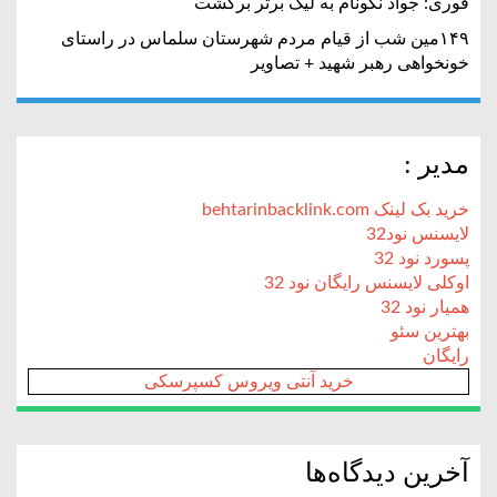
فوری: جواد نکونام به لیگ برتر برگشت
۱۴۹مین شب از قیام مردم شهرستان سلماس در راستای
خونخواهی رهبر شهید + تصاویر
مدیر :
خرید بک لینک behtarinbacklink.com
لایسنس نود32
پسورد نود 32
اوکلی لایسنس رایگان نود 32
همیار نود 32
بهترین سئو
رایگان
خرید آنتی ویروس کسپرسکی
آخرین دیدگاه‌ها