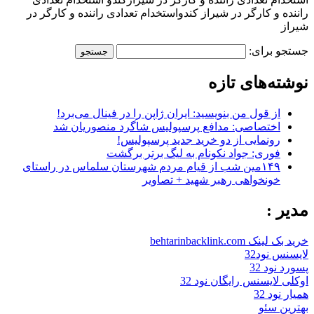
راننده و کارگر در شیراز کندواستخدام تعدادی راننده و کارگر در
شیراز
جستجو برای:
نوشته‌های تازه
از قول من بنویسید: ایران ژاپن را در فینال می‌برد!
اختصاصی: مدافع پرسپولیس شاگرد منصوریان شد
رونمایی از دو خرید جدید پرسپولیس!
فوری: جواد نکونام به لیگ برتر برگشت
۱۴۹مین شب از قیام مردم شهرستان سلماس در راستای
خونخواهی رهبر شهید + تصاویر
مدیر :
خرید بک لینک behtarinbacklink.com
لایسنس نود32
پسورد نود 32
اوکلی لایسنس رایگان نود 32
همیار نود 32
بهترین سئو