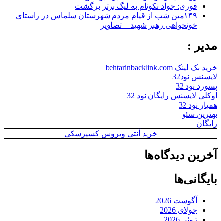
فوری: جواد نکونام به لیگ برتر برگشت
۱۴۹مین شب از قیام مردم شهرستان سلماس در راستای
خونخواهی رهبر شهید + تصاویر
مدیر :
خرید بک لینک behtarinbacklink.com
لایسنس نود32
پسورد نود 32
اوکلی لایسنس رایگان نود 32
همیار نود 32
بهترین سئو
رایگان
خرید آنتی ویروس کسپرسکی
آخرین دیدگاه‌ها
بایگانی‌ها
آگوست 2026
جولای 2026
ژوئن 2026