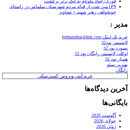
فوری: جواد نکونام به لیگ برتر برگشت
۱۴۹مین شب از قیام مردم شهرستان سلماس در راستای
خونخواهی رهبر شهید + تصاویر
مدیر :
خرید بک لینک behtarinbacklink.com
لایسنس نود32
پسورد نود 32
اوکلی لایسنس رایگان نود 32
همیار نود 32
بهترین سئو
رایگان
خرید آنتی ویروس کسپرسکی
آخرین دیدگاه‌ها
بایگانی‌ها
آگوست 2026
جولای 2026
ژوئن 2026