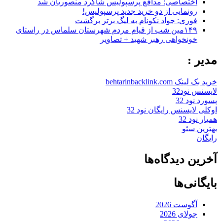
اختصاصی: مدافع پرسپولیس شاگرد منصوریان شد
رونمایی از دو خرید جدید پرسپولیس!
فوری: جواد نکونام به لیگ برتر برگشت
۱۴۹مین شب از قیام مردم شهرستان سلماس در راستای
خونخواهی رهبر شهید + تصاویر
مدیر :
خرید بک لینک behtarinbacklink.com
لایسنس نود32
پسورد نود 32
اوکلی لایسنس رایگان نود 32
همیار نود 32
بهترین سئو
رایگان
آخرین دیدگاه‌ها
بایگانی‌ها
آگوست 2026
جولای 2026