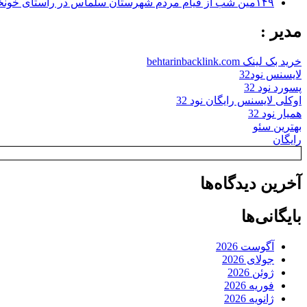
۱۴۹مین شب از قیام مردم شهرستان سلماس در راستای خونخواهی رهبر شهید + تصاویر
مدیر :
خرید بک لینک behtarinbacklink.com
لایسنس نود32
پسورد نود 32
اوکلی لایسنس رایگان نود 32
همیار نود 32
بهترین سئو
رایگان
آخرین دیدگاه‌ها
بایگانی‌ها
آگوست 2026
جولای 2026
ژوئن 2026
فوریه 2026
ژانویه 2026