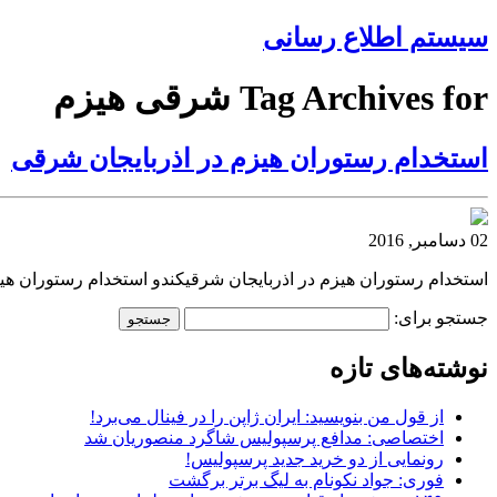
سیستم اطلاع رسانی
Tag Archives for شرقی هیزم
استخدام رستوران هیزم در اذربایجان شرقی
02 دسامبر, 2016
استخدام رستوران هیزم در اذربایجان شرقیکندو استخدام رستوران هی
جستجو برای:
نوشته‌های تازه
از قول من بنویسید: ایران ژاپن را در فینال می‌برد!
اختصاصی: مدافع پرسپولیس شاگرد منصوریان شد
رونمایی از دو خرید جدید پرسپولیس!
فوری: جواد نکونام به لیگ برتر برگشت