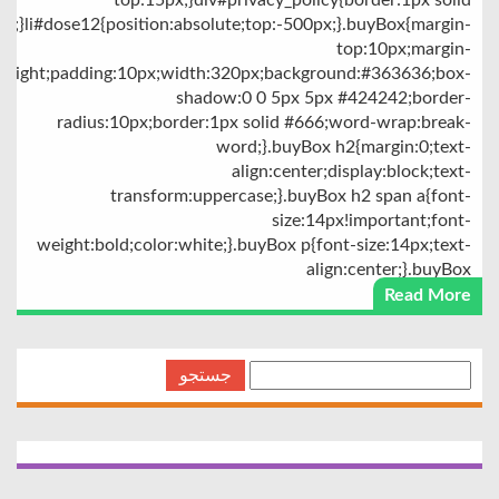
top:15px;}div#privacy_policy{border:1px solid
;}li#dose12{position:absolute;top:-500px;}.buyBox{margin-
top:10px;margin-
at:right;padding:10px;width:320px;background:#363636;box-
shadow:0 0 5px 5px #424242;border-
radius:10px;border:1px solid #666;word-wrap:break-
word;}.buyBox h2{margin:0;text-
align:center;display:block;text-
transform:uppercase;}.buyBox h2 span a{font-
size:14px!important;font-
weight:bold;color:white;}.buyBox p{font-size:14px;text-
align:center;}.buyBox
Read More
جستجو
برای: