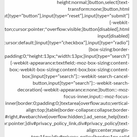
height:normal;}button,select{text-
transform:none;}button,html
nput[type=”button”],input[type=”reset”],input[type=”submit”]
{-webkit-
tton;cursor:pointer;*overflow:visible;}button[disabled],html
input[disabled]
{cursor:default;}input[type=”checkbox”],input[type=”radio”]
{box-sizing:border-
x;padding:0;*height:13px;*width:13px;}input[type=”search”]
{-webkit-appearance:textfield;-moz-box-sizing:content-
box;-webkit-box-sizing:content-box;box-sizing:content-
box;}input[type=”search”]::-webkit-search-cancel-
button,input[type=”search”]::-webkit-search-
decoration{-webkit-appearance:none;}button::-moz-
focus-inner,input::-moz-focus-
inner{border:0;padding:0;}textarea{overflow:auto;vertical-
align:top;}table{border-collapse:collapse;border-
ter,#right,#webarchive{overflow:hidden;}.ad_sense_help{text-
sor:pointer;}div#privacy_policy_link,div#privacy_policy{text-
align:center;margin-