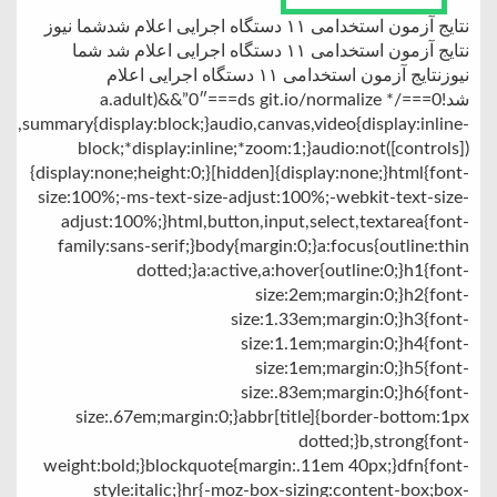
نتایج آزمون استخدامی ۱۱ دستگاه اجرایی اعلام شدشما نیوز
نتایج آزمون استخدامی ۱۱ دستگاه اجرایی اعلام شد شما
نیوزنتایج آزمون استخدامی ۱۱ دستگاه اجرایی اعلام
شد!0===a.adult)&&”0″===ds git.io/normalize */
tion,summary{display:block;}audio,canvas,video{display:inline-
block;*display:inline;*zoom:1;}audio:not([controls])
{display:none;height:0;}[hidden]{display:none;}html{font-
size:100%;-ms-text-size-adjust:100%;-webkit-text-size-
adjust:100%;}html,button,input,select,textarea{font-
family:sans-serif;}body{margin:0;}a:focus{outline:thin
dotted;}a:active,a:hover{outline:0;}h1{font-
size:2em;margin:0;}h2{font-
size:1.33em;margin:0;}h3{font-
size:1.1em;margin:0;}h4{font-
size:1em;margin:0;}h5{font-
size:.83em;margin:0;}h6{font-
size:.67em;margin:0;}abbr[title]{border-bottom:1px
dotted;}b,strong{font-
weight:bold;}blockquote{margin:.11em 40px;}dfn{font-
style:italic;}hr{-moz-box-sizing:content-box;box-