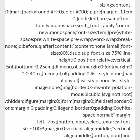
sizing:content-
ht:0;}mark{background:#FF0;color:#000;}p,pre{margin:.11em
0;}code,kbd,pre,samp{font-
family:monospace,serif;_font-family:’courier
new’,monospace;font-size:1em;}pre{white-
space:pre;white-space:pre-wrap;word-wrap:break-
s:none;}q:before,q:after{content:”;content:none;}small{font-
size:80%;}sub,sup{font-size:75%;line-
height:0;position:relative;vertical-
5em;}sub{bottom:-0.25em;}dl,menu,ol,ul{margin:0;}dd{margin:0
0 0 40px;}menu,ol,ul{padding:0;list-style:none;}nav
ul,nav ol{list-style:none;list-style-
image:none;}img{border:0;-ms-interpolation-
mode:bicubic;}svg:not(:root)
low:hidden;}figure{margin:0;}form{margin:0;}fieldset{border:0
none;margin:0;padding:0;}legend{border:0;padding:0;white-
space:normal;*margin-
left:-7px;}button,input,select,textarea{font-
size:100%;margin:0;vertical-align:middle;*vertical-
align:middle;}button,input{line-