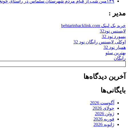
۱۴۹مین شب از قیام مردم شهرستان سلماس در راستای خونخواهی رهبر شهید + تصاویر
مدیر :
خرید بک لینک behtarinbacklink.com
لایسنس نود32
پسورد نود 32
اوکلی لایسنس رایگان نود 32
همیار نود 32
بهترین سئو
رایگان
آخرین دیدگاه‌ها
بایگانی‌ها
آگوست 2026
جولای 2026
ژوئن 2026
فوریه 2026
ژانویه 2026