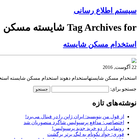
سیستم اطلاع رسانی
Tag Archives for شایسته مسکن
استخدام مسکن شایسته
22 آگوست, 2016
استخدام مسکن شایستهاستخدام دهوند استخدام مسکن شایسته استخد
جستجو برای:
نوشته‌های تازه
از قول من بنویسید: ایران ژاپن را در فینال می‌برد!
اختصاصی: مدافع پرسپولیس شاگرد منصوریان شد
رونمایی از دو خرید جدید پرسپولیس!
فوری: جواد نکونام به لیگ برتر برگشت