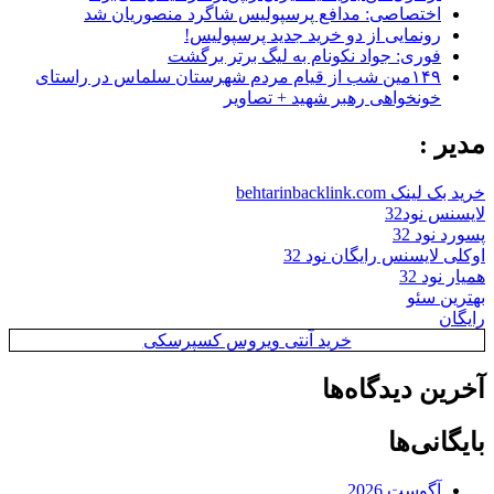
اختصاصی: مدافع پرسپولیس شاگرد منصوریان شد
رونمایی از دو خرید جدید پرسپولیس!
فوری: جواد نکونام به لیگ برتر برگشت
۱۴۹مین شب از قیام مردم شهرستان سلماس در راستای
خونخواهی رهبر شهید + تصاویر
مدیر :
خرید بک لینک behtarinbacklink.com
لایسنس نود32
پسورد نود 32
اوکلی لایسنس رایگان نود 32
همیار نود 32
بهترین سئو
رایگان
خرید آنتی ویروس کسپرسکی
آخرین دیدگاه‌ها
بایگانی‌ها
آگوست 2026