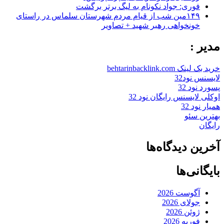
فوری: جواد نکونام به لیگ برتر برگشت
۱۴۹مین شب از قیام مردم شهرستان سلماس در راستای
خونخواهی رهبر شهید + تصاویر
مدیر :
خرید بک لینک behtarinbacklink.com
لایسنس نود32
پسورد نود 32
اوکلی لایسنس رایگان نود 32
همیار نود 32
بهترین سئو
رایگان
آخرین دیدگاه‌ها
بایگانی‌ها
آگوست 2026
جولای 2026
ژوئن 2026
فوریه 2026