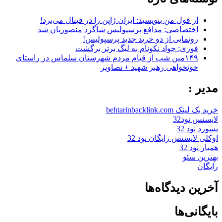
از قول من بنویسید: ایران ژاپن را در فینال می‌برد!
اختصاصی: مدافع پرسپولیس شاگرد منصوریان شد
رونمایی از دو خرید جدید پرسپولیس!
فوری: جواد نکونام به لیگ برتر برگشت
۱۴۹مین شب از قیام مردم شهرستان سلماس در راستای
خونخواهی رهبر شهید + تصاویر
مدیر :
خرید بک لینک behtarinbacklink.com
لایسنس نود32
پسورد نود 32
اوکلی لایسنس رایگان نود 32
همیار نود 32
بهترین سئو
رایگان
آخرین دیدگاه‌ها
بایگانی‌ها